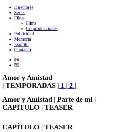
Directores
Series
Films
Films
Co producciones
Publicidad
Memoria
Espíritu
Contacto
Amor y Amistad
|
TEMPORADAS |
1
|
2
|
Amor y Amistad
|
Parte de mi
|
CAPÍTULO
|
TEASER
CAPÍTULO
|
TEASER